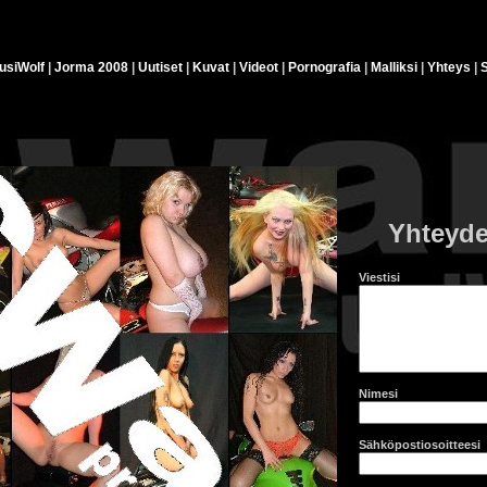
usiWolf
|
Jorma 2008
|
Uutiset
|
Kuvat
|
Videot
|
Pornografia
|
Malliksi
|
Yhteys
|
S
Yhteyde
Viestisi
Nimesi
Sähköpostiosoitteesi