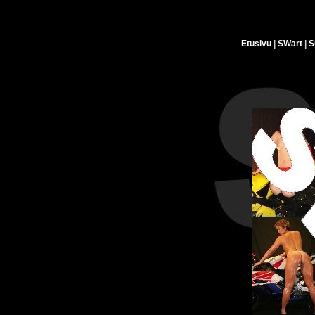
...
Etusivu
|
SWart
|
S