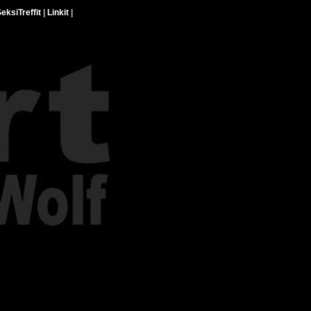
eksiTreffit
|
Linkit
|