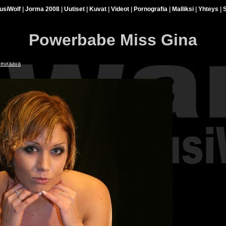
usiWolf
|
Jorma 2008
|
Uutiset
|
Kuvat
|
Videot
|
Pornografia
|
Malliksi
|
Yhteys
|
S
Powerbabe Miss Gina
seuraava