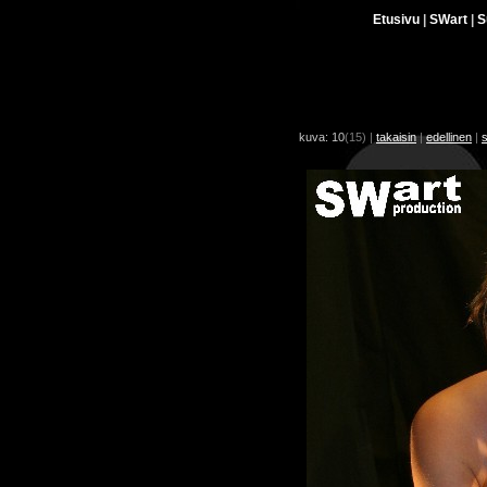
Etusivu
|
SWart
|
S
kuva: 10
(15)
|
takaisin
|
edellinen
|